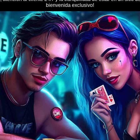
bienvenida exclusivo!