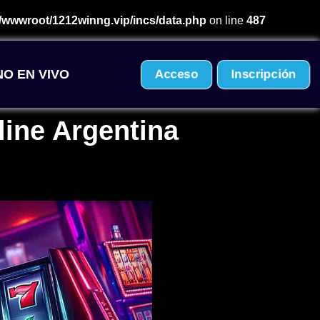
wwwroot/1212winng.vip/incs/data.php
on line
487
Acceso
Inscripción
NO EN VIVO
line Argentina