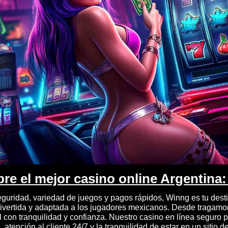
re el mejor casino online Argentina
uridad, variedad de juegos y pagos rápidos, Winng es tu destin
divertida y adaptada a los jugadores mexicanos. Desde tragam
l con tranquilidad y confianza. Nuestro casino en línea seguro 
 atención al cliente 24/7 y la tranquilidad de estar en un sitio