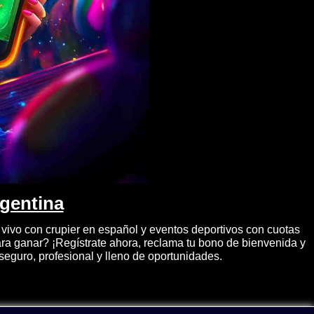
rgentina
 vivo con crupier en español y eventos deportivos con cuotas
ara ganar? ¡Regístrate ahora, reclama tu bono de bienvenida y
seguro, profesional y lleno de oportunidades.