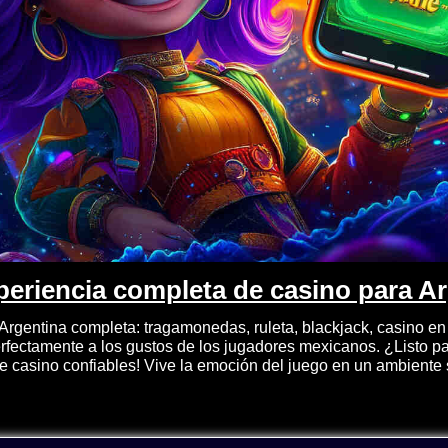
eriencia completa de casino para A
rgentina completa: tragamonedas, ruleta, blackjack, casino en
rfectamente a los gustos de los jugadores mexicanos. ¿Listo p
e casino confiables! Vive la emoción del juego en un ambiente 